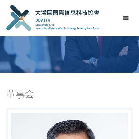
跳
至
内
容
董事会