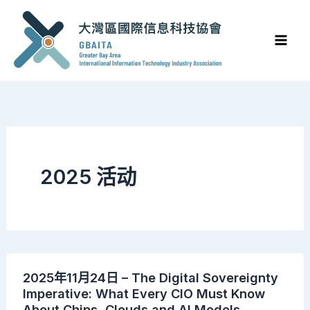
Skip
to
content
2025 活动
2025年11月24日 – The Digital Sovereignty
Imperative: What Every CIO Must Know
About Chips, Clouds and AI Models