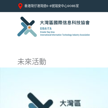
Skip
香港灣仔港灣道6-8號瑞安中心908B室
to
content
未來活動