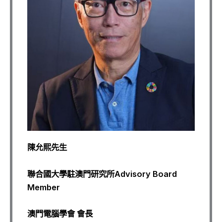
陳允熙先生
聯合國大
學駐澳門研究所
Advisory Board
Member
澳
門
電腦學會
會長