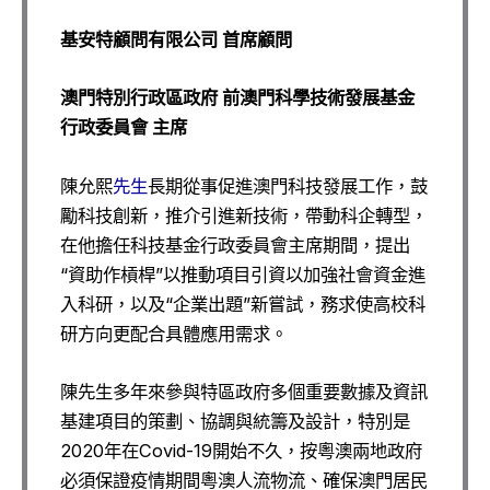
基安特顧問有限公司 首
席顧問
澳
門
特別行政區政府
前澳
門
科學技術發展基金
行政委員會 主席
陳允熙
先生
長期從事促進澳門科技發展工作，鼓
勵科技創新，推介引進新技術，帶動科企轉型，
在他擔任科技基金行政委員會主席期間，提出
“資助作槓桿”以推動項目引資以加強社會資金進
入科研，以及“企業出題”新嘗試，務求使高校科
研方向更配合具體應用需求。
陳先生多年來參與特區政府多個重要數據及資訊
基建項目的策劃、協調與統籌及設計，特別是
2020年在Covid-19開始不久，按粵澳兩地政府
必須保證疫情期間粵澳人流物流、確保澳門居民