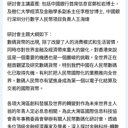
研討會主講嘉賓: 包括中國銀行首席信息官鄭松岩博士，
及樹仁大學經濟及金融學系副系主任李樹甘博士, 中國銀
行深圳分行數字人民幣項目負責人王海煒
研討會主題大綱如下：
數碼貨幣的出現, 除了改變了人的消費模式和生活習慣，
同時亦對世界金融及經濟帶來重大的變化，對香港來說
這是一個重要的機遇也是一個嚴峻的挑戰。全世界正在
翹首觀望及研究數碼貨幣，特別我們中國在人民幣數碼
化已取得先機，有利於把人民幣國際化的業務推向全世
界。數碼人民幣亦有望進身成為第一個以電子化結算及
交易的國際貨幣。
各項大灣區創科發展及世界的轉變對作為未來世界主人
翁的年青人定必息息相關，為此大灣區國際信息科技協
會青年事務委員會舉辦有關人民幣數碼化研討會，透過
多位頂級金融經濟專家及學者，深入探討金融科技-轉數